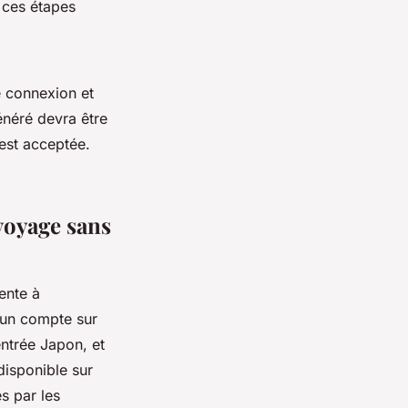
 ces étapes
e connexion et
énéré devra être
’est acceptée.
voyage sans
tente à
 un compte sur
entrée Japon, et
disponible sur
s par les