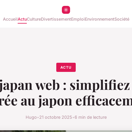
Accueil
Actu
Culture
Divertissement
Emploi
Environnement
Société
ACTU
 japan web : simplifiez
rée au japon efficace
Hugo
•
21 octobre 2025
•
6 min de lecture