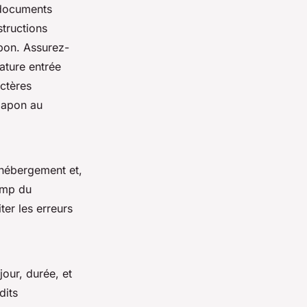
 documents
structions
apon. Assurez-
ature entrée
ctères
 Japon au
’hébergement et,
hamp du
ter les erreurs
our, durée, et
dits