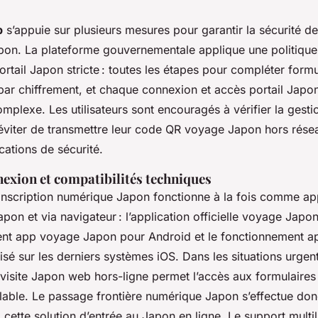
b
s’appuie sur plusieurs mesures pour garantir la sécurité 
pon. La plateforme gouvernementale applique une politique
portail Japon stricte : toutes les étapes pour compléter form
par chiffrement, et chaque connexion et accès portail Japo
mplexe. Les utilisateurs sont encouragés à vérifier la gest
viter de transmettre leur code QR voyage Japon hors résea
ications de sécurité.
exion et compatibilités techniques
inscription numérique Japon fonctionne à la fois comme ap
apon et via navigateur : l’application officielle voyage Japo
nt app voyage Japon pour Android et le fonctionnement a
sé sur les derniers systèmes iOS. Dans les situations urgent
visite Japon web hors-ligne permet l’accès aux formulaires 
lable. Le passage frontière numérique Japon s’effectue d
à cette solution d’entrée au Japon en ligne. Le support multil