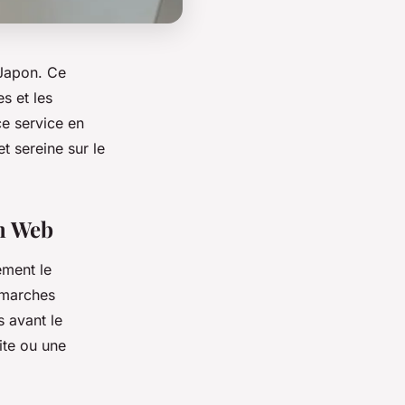
 Japon. Ce
es et les
ce service en
t sereine sur le
an Web
ement le
émarches
s avant le
ite ou une