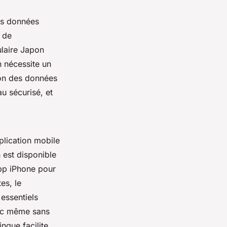
des données
 de
ulaire Japon
n nécessite un
ion des données
u sécurisé, et
plication mobile
n est disponible
pp iPhone pour
es, le
essentiels
onc même sans
ingue facilite