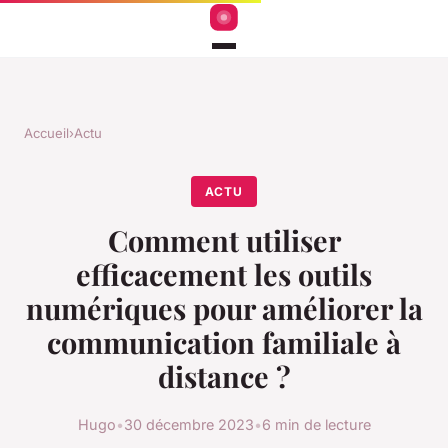
Accueil
›
Actu
ACTU
Comment utiliser
efficacement les outils
numériques pour améliorer la
communication familiale à
distance ?
Hugo
•
30 décembre 2023
•
6 min de lecture