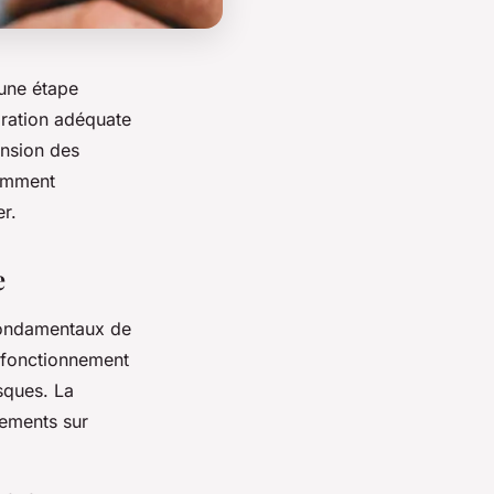
 une étape
aration adéquate
ension des
comment
er.
e
 fondamentaux de
 fonctionnement
isques. La
sements sur