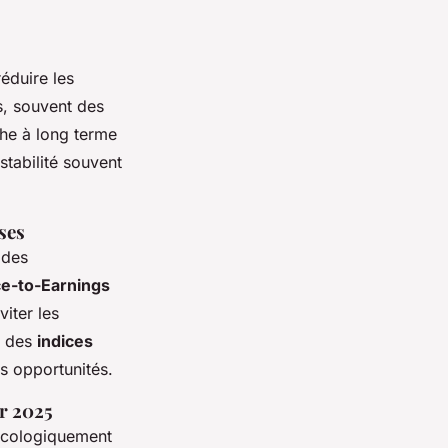
éduire les
es, souvent des
che à long terme
tabilité souvent
ses
 des
ce-to-Earnings
viter les
s des
indices
s opportunités.
ur 2025
 écologiquement