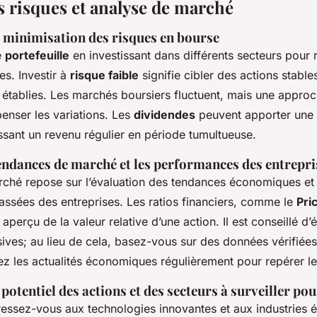
s risques et analyse de marché
 minimisation des risques en bourse
e
portefeuille
en investissant dans différents secteurs pour r
es. Investir à
risque faible
signifie cibler des actions stabl
n établies. Les marchés boursiers fluctuent, mais une appro
nser les variations. Les
dividendes
peuvent apporter une s
ssant un revenu régulier en période tumultueuse.
tendances de marché et les performances des entrepri
rché repose sur l’évaluation des tendances économiques et
ssées des entreprises. Les ratios financiers, comme le
Pri
 aperçu de la valeur relative d’une action. Il est conseillé d’é
sives; au lieu de cela, basez-vous sur des données vérifiée
ez les actualités économiques régulièrement pour repérer le
potentiel des actions et des secteurs à surveiller po
ressez-vous aux technologies innovantes et aux industries