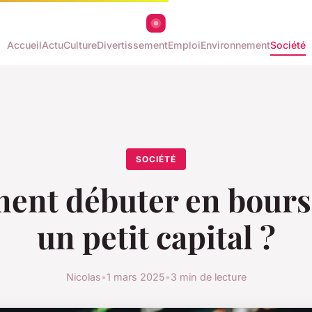
Accueil
Actu
Culture
Divertissement
Emploi
Environnement
Société
SOCIÉTÉ
nt débuter en bours
un petit capital ?
Nicolas
•
1 mars 2025
•
3 min de lecture