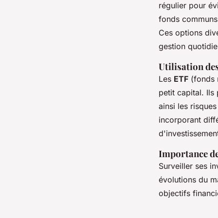
régulier pour évi
fonds communs
Ces options dive
gestion quotidi
Utilisation de
Les
ETF
(fonds 
petit capital. I
ainsi les risques
incorporant diffé
d'investissement
Importance de
Surveiller ses i
évolutions du 
objectifs financ