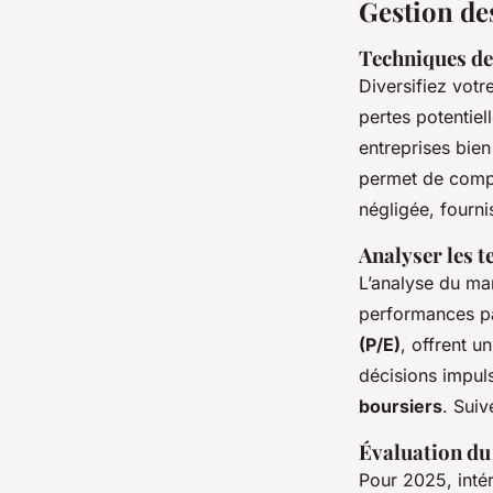
Gestion de
Techniques de
Diversifiez votr
pertes potentiell
entreprises bie
permet de compe
négligée, fourni
Analyser les 
L’analyse du ma
performances pa
(P/E)
, offrent un
décisions impul
boursiers
. Suiv
Évaluation du 
Pour 2025, inté