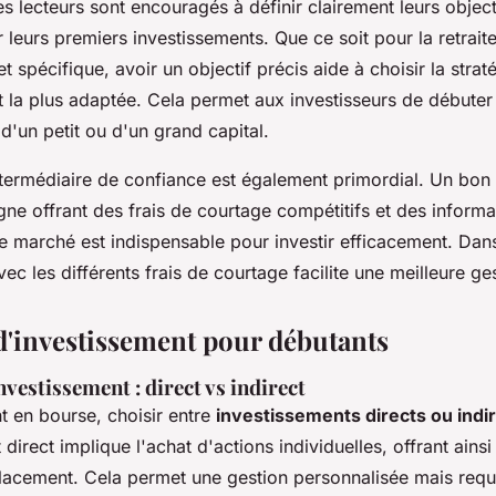
les lecteurs sont encouragés à définir clairement leurs object
r leurs premiers investissements. Que ce soit pour la retrait
t spécifique, avoir un objectif précis aide à choisir la strat
t la plus adaptée. Cela permet aux investisseurs de débuter
 d'un petit ou d'un grand capital.
ntermédiaire de confiance est également primordial. Un bon
gne offrant des frais de courtage compétitifs et des informa
le marché est indispensable pour investir efficacement. Dan
vec les différents frais de courtage facilite une meilleure ge
 d'investissement pour débutants
vestissement : direct vs indirect
t en bourse, choisir entre
investissements directs ou indi
 direct implique l'achat d'actions individuelles, offrant ains
lacement. Cela permet une gestion personnalisée mais requi