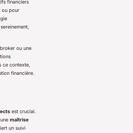
ifs financiers
e ou pour
égie
 sereinement,
 broker ou une
tions
s ce contexte,
stion financière.
rects
est crucial.
i une
maîtrise
ert un suivi